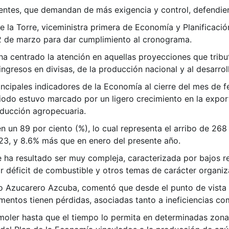
entes, que demandan de más exigencia y control, defendien
de la Torre, viceministra primera de Economía y Planificació
 22 de marzo para dar cumplimiento al cronograma.
 ha centrado la atención en aquellas proyecciones que tribut
ngresos en divisas, de la producción nacional y al desarro
ncipales indicadores de la Economía al cierre del mes de 
eriodo estuvo marcado por un ligero crecimiento en la expo
oducción agropecuaria.
en un 89 por ciento (%), lo cual representa el arribo de 268 
023, y 8.6% más que en enero del presente año.
 ha resultado ser muy compleja, caracterizada por bajos re
r déficit de combustible y otros temas de carácter organiz
po Azucarero Azcuba, comentó que desde el punto de vista 
ntos tienen pérdidas, asociadas tanto a ineficiencias como
oler hasta que el tiempo lo permita en determinadas zonas