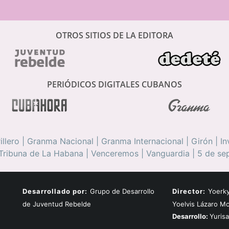
OTROS SITIOS DE LA EDITORA
PERIÓDICOS DIGITALES CUBANOS
illero
|
Granma Nacional
|
Granma Internacional
|
Girón
|
In
Tribuna de La Habana
|
Venceremos
|
Vanguardia
|
5 de se
Desarrollado por:
Grupo de Desarrollo
Director:
Yoerky
de Juventud Rebelde
Yoelvis Lázaro M
Desarrollo:
Yuris