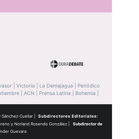
vasor
|
Victoria
|
La Demajagua
|
Periódico
ptiembre
|
ACN
|
Prensa Latina
|
Bohemia
|
 Sánchez Cuellar |
Subdirectores Editoriales:
oreno y Norland Rosendo González |
Subdirector de
ander Guevara