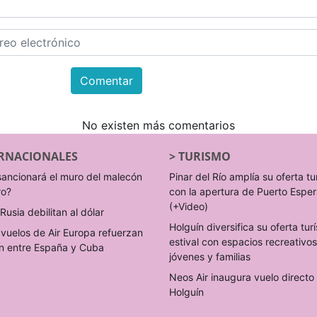
Comentar
No existen más comentarios
RNACIONALES
>
TURISMO
sancionará el muro del malecón
Pinar del Río amplía su oferta tu
ro?
con la apertura de Puerto Espe
(+Video)
Rusia debilitan al dólar
Holguín diversifica su oferta turí
vuelos de Air Europa refuerzan
estival con espacios recreativo
n entre España y Cuba
jóvenes y familias
Neos Air inaugura vuelo direct
Holguín