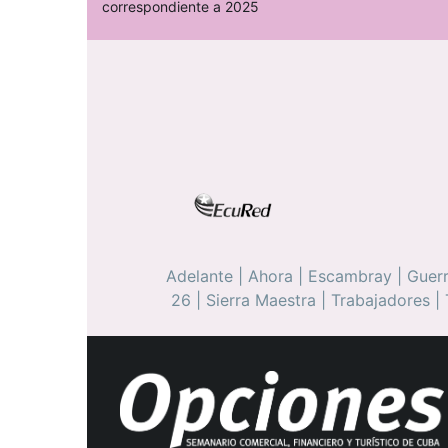
correspondiente a 2025
Adelante
|
Ahora
|
Escambray
|
Guerr
26
|
Sierra Maestra
|
Trabajadores
|