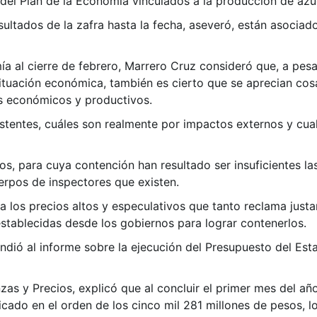
 del Plan de la Economía vinculados a la producción de azú
ultados de la zafra hasta la fecha, aseveró, están asociad
 al cierre de febrero, Marrero Cruz consideró que, a pesar
ituación económica, también es cierto que se aprecian cos
as económicos y productivos.
xistentes, cuáles son realmente por impactos externos y cu
cios, para cuya contención han resultado ser insuficientes l
erpos de inspectores que existen.
 los precios altos y especulativos que tanto reclama just
establecidas desde los gobiernos para lograr contenerlos.
ndió al informe sobre la ejecución del Presupuesto del Est
zas y Precios, explicó que al concluir el primer mes del año 
ificado en el orden de los cinco mil 281 millones de pesos, 