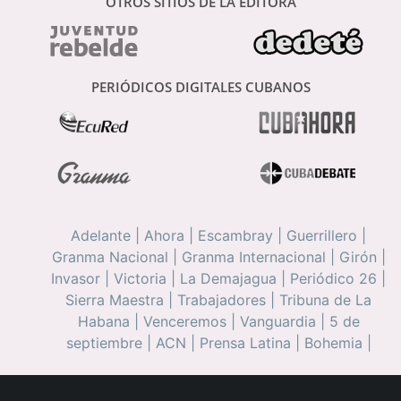
OTROS SITIOS DE LA EDITORA
PERIÓDICOS DIGITALES CUBANOS
Adelante
|
Ahora
|
Escambray
|
Guerrillero
|
Granma Nacional
|
Granma Internacional
|
Girón
|
Invasor
|
Victoria
|
La Demajagua
|
Periódico 26
|
Sierra Maestra
|
Trabajadores
|
Tribuna de La
Habana
|
Venceremos
|
Vanguardia
|
5 de
septiembre
|
ACN
|
Prensa Latina
|
Bohemia
|