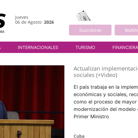
Jueves
06 de Agosto
2026
Suscribirse
Multim
A
INTERNACIONALES
TURISMO
FINANCIER
Actualizan implementac
sociales (+Video)
El país trabaja en la imple
económicas y sociales, rec
como el proceso de mayor 
modernización del modelo 
Primer Ministro
Cuba