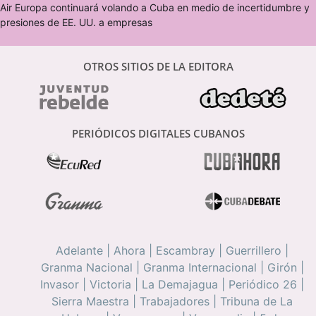
Air Europa continuará volando a Cuba en medio de incertidumbre y
presiones de EE. UU. a empresas
OTROS SITIOS DE LA EDITORA
PERIÓDICOS DIGITALES CUBANOS
Adelante
|
Ahora
|
Escambray
|
Guerrillero
|
Granma Nacional
|
Granma Internacional
|
Girón
|
Invasor
|
Victoria
|
La Demajagua
|
Periódico 26
|
Sierra Maestra
|
Trabajadores
|
Tribuna de La