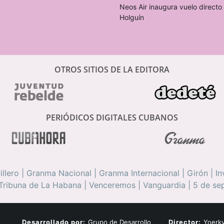
Neos Air inaugura vuelo direct
Holguín
OTROS SITIOS DE LA EDITORA
PERIÓDICOS DIGITALES CUBANOS
illero
|
Granma Nacional
|
Granma Internacional
|
Girón
|
In
Tribuna de La Habana
|
Venceremos
|
Vanguardia
|
5 de se
Desarrollado por:
Grupo de Desarrollo
Director:
Yoerky