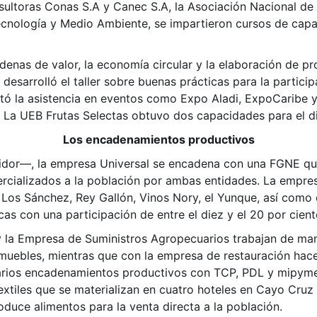
sultoras Conas S.A y Canec S.A, la Asociación Nacional d
Tecnología y Medio Ambiente, se impartieron cursos de capa
denas de valor, la economía circular y la elaboración de p
e desarrolló el taller sobre buenas prácticas para la partici
litó la asistencia en eventos como Expo Aladi, ExpoCaribe 
gal. La UEB Frutas Selectas obtuvo dos capacidades para el
Los encadenamientos
productivos
or—, la empresa Universal se encadena con una FGNE que 
rcializados a la población por ambas entidades. La empres
 Los Sánchez, Rey Gallón, Vinos Nory, el Yunque, así como
cas con una participación de entre el diez y el 20 por cien
 la Empresa de Suministros Agropecuarios trabajan de man
y muebles, mientras que con la empresa de restauración hac
e varios encadenamientos productivos con TCP, PDL y mipym
extiles que se materializan en cuatro hoteles en Cayo Cruz
duce alimentos para la venta directa a la población.