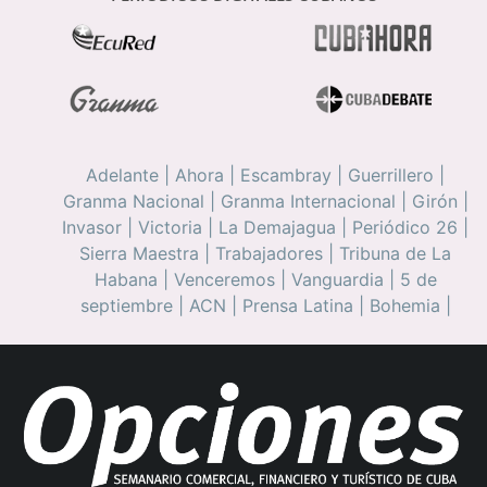
Adelante
|
Ahora
|
Escambray
|
Guerrillero
|
Granma Nacional
|
Granma Internacional
|
Girón
|
Invasor
|
Victoria
|
La Demajagua
|
Periódico 26
|
Sierra Maestra
|
Trabajadores
|
Tribuna de La
Habana
|
Venceremos
|
Vanguardia
|
5 de
septiembre
|
ACN
|
Prensa Latina
|
Bohemia
|