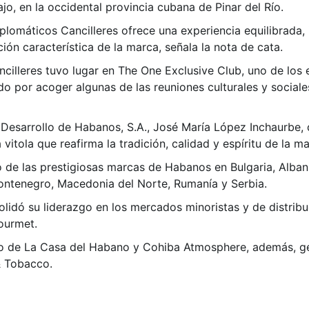
o, en la occidental provincia cubana de Pinar del Río.
lomáticos Cancilleres ofrece una experiencia equilibrada, 
ción característica de la marca, señala la nota de cata.
ancilleres tuvo lugar en The One Exclusive Club, uno de lo
cido por acoger algunas de las reuniones culturales y socia
 Desarrollo de Habanos, S.A., José María López Inchaurbe, d
vitola que reafirma la tradición, calidad y espíritu de la m
o de las prestigiosas marcas de Habanos en Bulgaria, Alban
ontenegro, Macedonia del Norte, Rumanía y Serbia.
solidó su liderazgo en los mercados minoristas y de distri
ourmet.
o de La Casa del Habano y Cohiba Atmosphere, además, ge
& Tobacco.