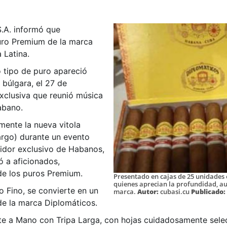
S.A. informó que
puro Premium de la marca
 Latina.
o tipo de puro apareció
 búlgara, el 27 de
xclusiva que reunió música
abano.
mente la nueva vitola
argo) durante un evento
uidor exclusivo de Habanos,
ó a aficionados,
de los puros Premium.
Presentado en cajas de 25 unidades 
quienes aprecian la profundidad, aute
o Fino, se convierte en un
marca.
Autor:
cubasi.cu
Publicado:
de la marca Diplomáticos.
 a Mano con Tripa Larga, con hojas cuidadosamente selec