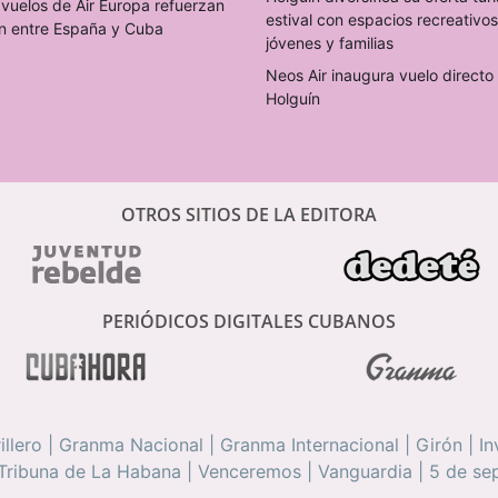
vuelos de Air Europa refuerzan
estival con espacios recreativo
n entre España y Cuba
jóvenes y familias
Neos Air inaugura vuelo direct
Holguín
OTROS SITIOS DE LA EDITORA
PERIÓDICOS DIGITALES CUBANOS
illero
|
Granma Nacional
|
Granma Internacional
|
Girón
|
In
Tribuna de La Habana
|
Venceremos
|
Vanguardia
|
5 de se