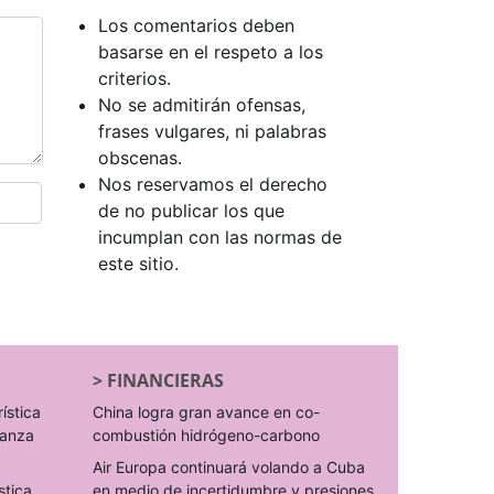
Los comentarios deben
basarse en el respeto a los
criterios.
No se admitirán ofensas,
frases vulgares, ni palabras
obscenas.
Nos reservamos el derecho
de no publicar los que
incumplan con las normas de
este sitio.
>
FINANCIERAS
rística
China logra gran avance en co-
ranza
combustión hidrógeno-carbono
Air Europa continuará volando a Cuba
stica
en medio de incertidumbre y presiones