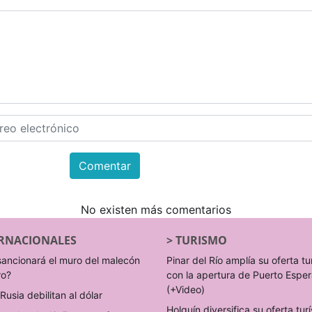
Comentar
No existen más comentarios
RNACIONALES
>
TURISMO
sancionará el muro del malecón
Pinar del Río amplía su oferta tu
ro?
con la apertura de Puerto Espe
(+Video)
Rusia debilitan al dólar
Holguín diversifica su oferta turí