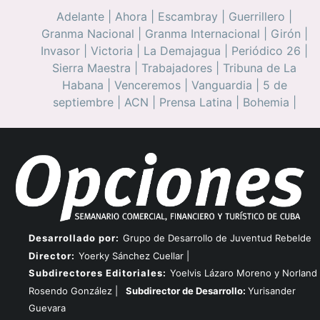
Adelante
|
Ahora
|
Escambray
|
Guerrillero
|
Granma Nacional
|
Granma Internacional
|
Girón
|
Invasor
|
Victoria
|
La Demajagua
|
Periódico 26
|
Sierra Maestra
|
Trabajadores
|
Tribuna de La
Habana
|
Venceremos
|
Vanguardia
|
5 de
septiembre
|
ACN
|
Prensa Latina
|
Bohemia
|
Desarrollado por:
Grupo de Desarrollo de Juventud Rebelde
Director:
Yoerky Sánchez Cuellar |
Subdirectores Editoriales:
Yoelvis Lázaro Moreno y Norland
Rosendo González |
Subdirector de Desarrollo:
Yurisander
Guevara