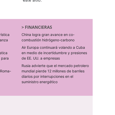
este sitio.
>
FINANCIERAS
rística
China logra gran avance en co-
ranza
combustión hidrógeno-carbono
Air Europa continuará volando a Cuba
stica
en medio de incertidumbre y presiones
s para
de EE. UU. a empresas
Rusia advierte que el mercado petrolero
o Roma-
mundial pierde 12 millones de barriles
diarios por interrupciones en el
suministro energético