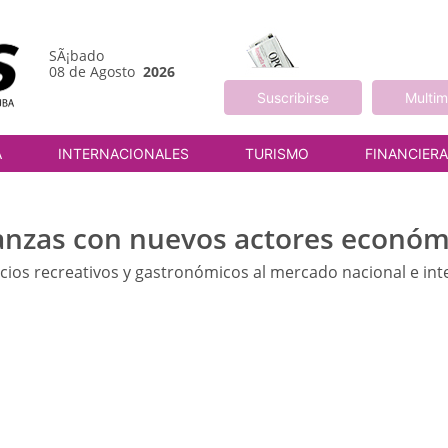
SÃ¡bado
08 de Agosto
2026
Suscribirse
Multim
A
INTERNACIONALES
TURISMO
FINANCIER
ianzas con nuevos actores económ
icios recreativos y gastronómicos al mercado nacional e int
M