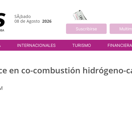
SÃ¡bado
08 de Agosto
2026
Suscribirse
Multim
A
INTERNACIONALES
TURISMO
FINANCIER
nce en co-combustión hidrógeno-
AM