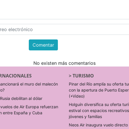
Comentar
No existen más comentarios
RNACIONALES
>
TURISMO
sancionará el muro del malecón
Pinar del Río amplía su oferta tu
ro?
con la apertura de Puerto Espe
(+Video)
Rusia debilitan al dólar
Holguín diversifica su oferta turí
vuelos de Air Europa refuerzan
estival con espacios recreativo
n entre España y Cuba
jóvenes y familias
Neos Air inaugura vuelo direct