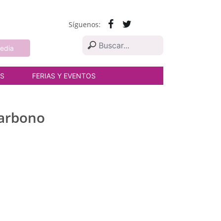
Síguenos:
edia
AS
FERIAS Y EVENTOS
carbono