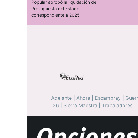
Popular aprobó la liquidación del
Presupuesto del Estado
correspondiente a 2025
Adelante
|
Ahora
|
Escambray
|
Guerr
26
|
Sierra Maestra
|
Trabajadores
|