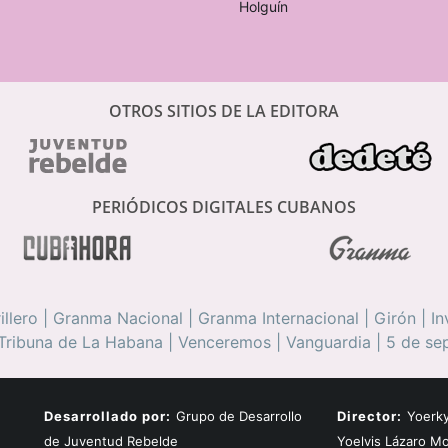
Holguín
OTROS SITIOS DE LA EDITORA
PERIÓDICOS DIGITALES CUBANOS
illero
|
Granma Nacional
|
Granma Internacional
|
Girón
|
In
Tribuna de La Habana
|
Venceremos
|
Vanguardia
|
5 de se
Desarrollado por:
Grupo de Desarrollo
Director:
Yoerky
de Juventud Rebelde
Yoelvis Lázaro M