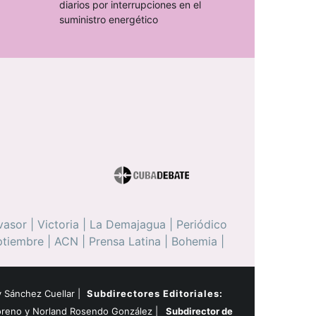
diarios por interrupciones en el
suministro energético
vasor
|
Victoria
|
La Demajagua
|
Periódico
ptiembre
|
ACN
|
Prensa Latina
|
Bohemia
|
 Sánchez Cuellar |
Subdirectores Editoriales:
oreno y Norland Rosendo González |
Subdirector de