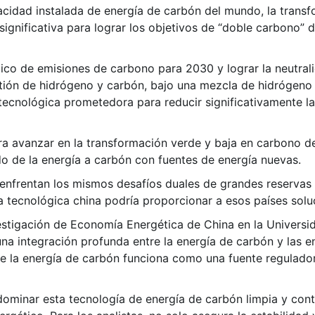
cidad instalada de energía de carbón del mundo, la trans
ignificativa para lograr los objetivos de “doble carbono” de
pico de emisiones de carbono para 2030 y lograr la neutra
ión de hidrógeno y carbón, bajo una mezcla de hidrógeno
 tecnológica prometedora para reducir significativamente l
ra avanzar en la transformación verde y baja en carbono de
do de la energía a carbón con fuentes de energía nuevas.
nfrentan los mismos desafíos duales de grandes reservas d
a tecnológica china podría proporcionar a esos países soluc
vestigación de Economía Energética de China en la Universi
 una integración profunda entre la energía de carbón y las 
ue la energía de carbón funciona como una fuente regulador
 dominar esta tecnología de energía de carbón limpia y con