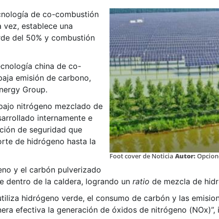
ecnología de co-combustión
 vez, establece una
rde del 50% y combustión
ecnología china de co-
aja emisión de carbono,
nergy Group.
bajo nitrógeno mezclado de
arrollado internamente e
cción de seguridad que
orte de hidrógeno hasta la
Foot cover de Noticia
Autor:
Opcion
eno y el carbón pulverizado
 dentro de la caldera, logrando un
ratio
de mezcla de hid
utiliza hidrógeno verde, el consumo de carbón y las emisi
era efectiva la generación de óxidos de nitrógeno (NOx)”,