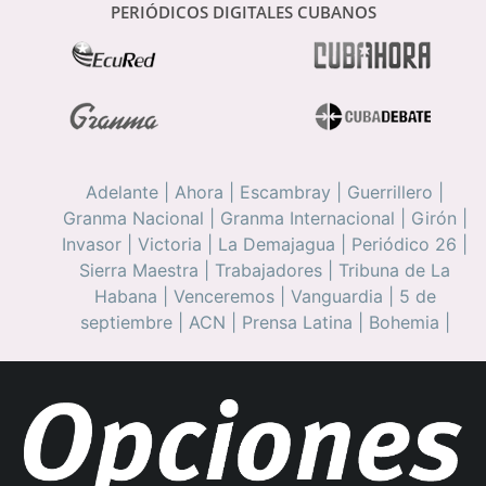
PERIÓDICOS DIGITALES CUBANOS
Adelante
|
Ahora
|
Escambray
|
Guerrillero
|
Granma Nacional
|
Granma Internacional
|
Girón
|
Invasor
|
Victoria
|
La Demajagua
|
Periódico 26
|
Sierra Maestra
|
Trabajadores
|
Tribuna de La
Habana
|
Venceremos
|
Vanguardia
|
5 de
septiembre
|
ACN
|
Prensa Latina
|
Bohemia
|