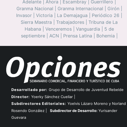
Adelante
|
Ahora
|
Escambray
|
Guerrillero
|
Granma Nacional
|
Granma Internacional
|
Girón
|
Invasor
|
Victoria
|
La Demajagua
|
Periódico 26
|
Sierra Maestra
|
Trabajadores
|
Tribuna de La
Habana
|
Venceremos
|
Vanguardia
|
5 de
septiembre
|
ACN
|
Prensa Latina
|
Bohemia
|
Desarrollado por:
Grupo de Desarrollo de Juventud Rebelde
Director:
Yoerky Sánchez Cuellar |
Subdirectores Editoriales:
Yoelvis Lázaro Moreno y Norland
Rosendo González |
Subdirector de Desarrollo:
Yurisander
Guevara