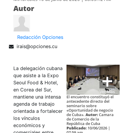
Autor
Redacción Opciones
irais@opciones.cu
La delegación cubana
que asiste a la Expo
Seoul Food & Hotel,
en Corea del Sur,
Ver Más
mantiene una intensa
El encuentro constituyó el
antecedente directo del
agenda de trabajo
seminario sobre
«Oportunidad de negocio
orientada a fortalecer
de Cuba».
Autor:
Camara
los vínculos
de Comercio de la
República de Cuba
económicos y
Publicado:
10/06/2026 |
comerciales entre
07:59 am