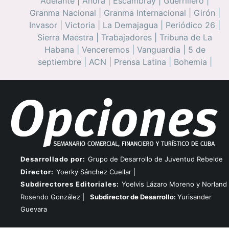
Adelante
|
Ahora
|
Escambray
|
Guerrillero
|
Granma Nacional
|
Granma Internacional
|
Girón
|
Invasor
|
Victoria
|
La Demajagua
|
Periódico 26
|
Sierra Maestra
|
Trabajadores
|
Tribuna de La
Habana
|
Venceremos
|
Vanguardia
|
5 de
septiembre
|
ACN
|
Prensa Latina
|
Bohemia
|
Desarrollado por:
Grupo de Desarrollo de Juventud Rebelde
Director:
Yoerky Sánchez Cuellar |
Subdirectores Editoriales:
Yoelvis Lázaro Moreno y Norland
Rosendo González |
Subdirector de Desarrollo:
Yurisander
Guevara