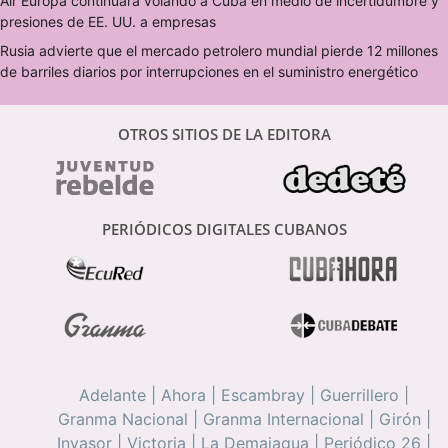
Air Europa continuará volando a Cuba en medio de incertidumbre y
presiones de EE. UU. a empresas
Rusia advierte que el mercado petrolero mundial pierde 12 millones
de barriles diarios por interrupciones en el suministro energético
OTROS SITIOS DE LA EDITORA
PERIÓDICOS DIGITALES CUBANOS
Adelante
|
Ahora
|
Escambray
|
Guerrillero
|
Granma Nacional
|
Granma Internacional
|
Girón
|
Invasor
|
Victoria
|
La Demajagua
|
Periódico 26
|