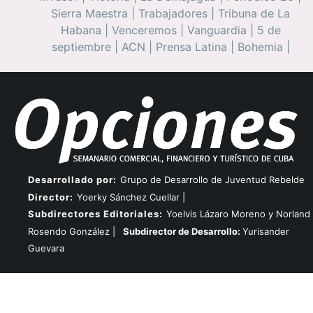
Sierra Maestra
|
Trabajadores
|
Tribuna de La
Habana
|
Venceremos
|
Vanguardia
|
5 de
septiembre
|
ACN
|
Prensa Latina
|
Bohemia
|
Desarrollado por:
Grupo de Desarrollo de Juventud Rebelde
Director:
Yoerky Sánchez Cuellar |
Subdirectores Editoriales:
Yoelvis Lázaro Moreno y Norland
Rosendo González |
Subdirector de Desarrollo:
Yurisander
Guevara