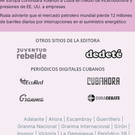
Air Europa continuará volando a Cuba en medio de incertidumbre y
presiones de EE. UU. a empresas
Rusia advierte que el mercado petrolero mundial pierde 12 millones
de barriles diarios por interrupciones en el suministro energético
OTROS SITIOS DE LA EDITORA
PERIÓDICOS DIGITALES CUBANOS
Adelante
|
Ahora
|
Escambray
|
Guerrillero
|
Granma Nacional
|
Granma Internacional
|
Girón
|
Invasor
|
Victoria
|
La Demajagua
|
Periódico 26
|