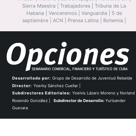
Sierra Maestra
|
Trabajadores
|
Tribuna de La
Habana
|
Venceremos
|
Vanguardia
|
5 de
septiembre
|
ACN
|
Prensa Latina
|
Bohemia
|
Desarrollado por:
Grupo de Desarrollo de Juventud Rebelde
Director:
Yoerky Sánchez Cuellar |
Subdirectores Editoriales:
Yoelvis Lázaro Moreno y Norland
Rosendo González |
Subdirector de Desarrollo:
Yurisander
Guevara