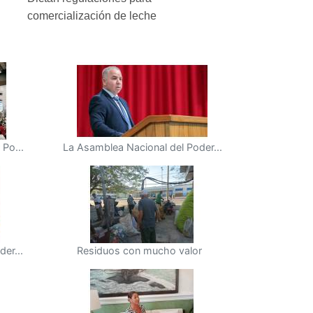
comercialización de leche
Po...
La Asamblea Nacional del Poder...
er...
Residuos con mucho valor