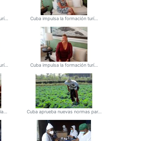
í...
Cuba impulsa la formación turí...
í...
Cuba impulsa la formación turí...
a...
Cuba aprueba nuevas normas par...