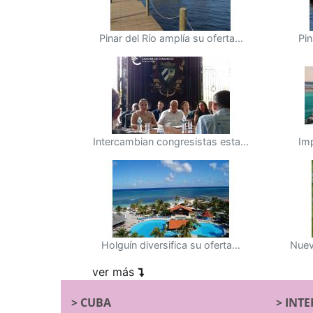
Pinar del Río amplía su oferta...
Pin
Intercambian congresistas esta...
Imp
Holguín diversifica su oferta...
Nuev
ver más
>
CUBA
>
INTE