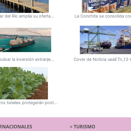
ar del Río amplía su oferta...
La Conchita se consolida co
ulsar la inversión extranje...
Cover de Noticia ueaETn_13-0
os túneles protegerán post...
RNACIONALES
>
TURISMO