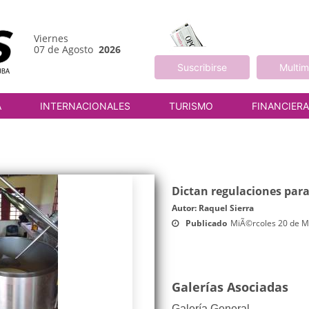
Viernes
07 de Agosto
2026
Suscribirse
Multim
A
INTERNACIONALES
TURISMO
FINANCIER
Dictan regulaciones para
Autor: Raquel Sierra
Publicado
MiÃ©rcoles 20 de M
Galerías Asociadas
Galería General