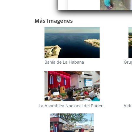
Más Imagenes
Bahía de La Habana
Grup
La Asamblea Nacional del Poder...
Actu