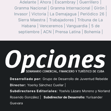
Adelante
|
Ahora
|
Escambray
|
Guerrillero
|
Granma Nacional
|
Granma Internacional
|
Girón
|
Invasor
|
Victoria
|
La Demajagua
|
Periódico 26
|
Sierra Maestra
|
Trabajadores
|
Tribuna de La
Habana
|
Venceremos
|
Vanguardia
|
5 de
septiembre
|
ACN
|
Prensa Latina
|
Bohemia
|
Desarrollado por:
Grupo de Desarrollo de Juventud Rebelde
Director:
Yoerky Sánchez Cuellar |
Subdirectores Editoriales:
Yoelvis Lázaro Moreno y Norland
Rosendo González |
Subdirector de Desarrollo:
Yurisander
Guevara