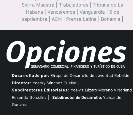
Sierra Maestra
|
Trabajadores
|
Tribuna de La
Habana
|
Venceremos
|
Vanguardia
|
5 de
septiembre
|
ACN
|
Prensa Latina
|
Bohemia
|
Desarrollado por:
Grupo de Desarrollo de Juventud Rebelde
Director:
Yoerky Sánchez Cuellar |
Subdirectores Editoriales:
Yoelvis Lázaro Moreno y Norland
Rosendo González |
Subdirector de Desarrollo:
Yurisander
Guevara