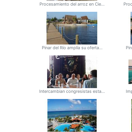
Procesamiento del arroz en Cie...
Proc
Pinar del Río amplía su oferta...
Pin
Intercambian congresistas esta...
Imp