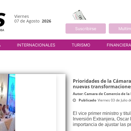
Viernes
07 de Agosto
2026
Suscribirse
Multim
A
INTERNACIONALES
TURISMO
FINANCIER
Prioridades de la Cámar
nuevas transformaciones
Autor: Camara de Comercio de la
Publicado
Viernes 03 de Julio 
El vice primer ministro y tit
Inversión Extranjera, Oscar
importancia de ajustar las p