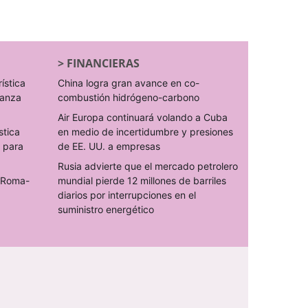
>
FINANCIERAS
rística
China logra gran avance en co-
ranza
combustión hidrógeno-carbono
Air Europa continuará volando a Cuba
stica
en medio de incertidumbre y presiones
s para
de EE. UU. a empresas
Rusia advierte que el mercado petrolero
o Roma-
mundial pierde 12 millones de barriles
diarios por interrupciones en el
suministro energético