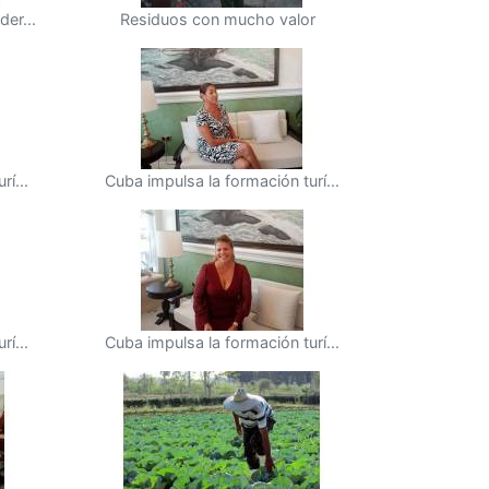
er...
Residuos con mucho valor
í...
Cuba impulsa la formación turí...
í...
Cuba impulsa la formación turí...