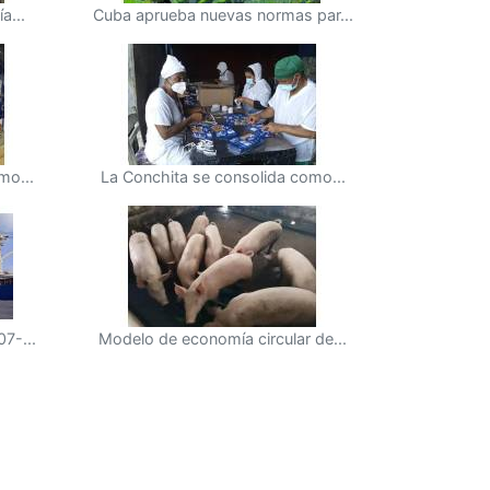
a...
Cuba aprueba nuevas normas par...
mo...
La Conchita se consolida como...
7-...
Modelo de economía circular de...