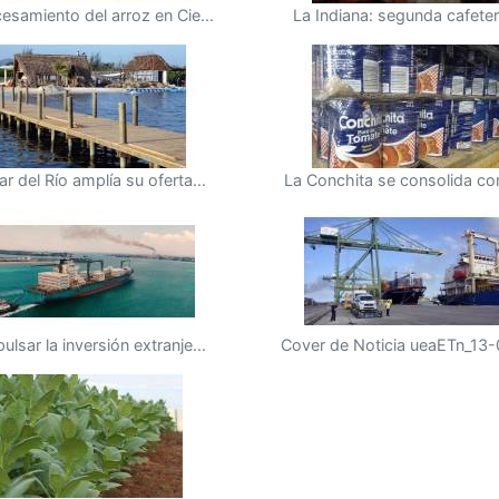
esamiento del arroz en Cie...
La Indiana: segunda cafeterí
ar del Río amplía su oferta...
La Conchita se consolida co
ulsar la inversión extranje...
Cover de Noticia ueaETn_13-0