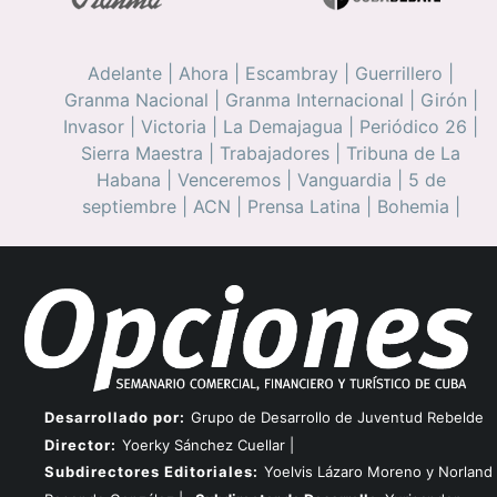
Adelante
|
Ahora
|
Escambray
|
Guerrillero
|
Granma Nacional
|
Granma Internacional
|
Girón
|
Invasor
|
Victoria
|
La Demajagua
|
Periódico 26
|
Sierra Maestra
|
Trabajadores
|
Tribuna de La
Habana
|
Venceremos
|
Vanguardia
|
5 de
septiembre
|
ACN
|
Prensa Latina
|
Bohemia
|
Desarrollado por:
Grupo de Desarrollo de Juventud Rebelde
Director:
Yoerky Sánchez Cuellar |
Subdirectores Editoriales:
Yoelvis Lázaro Moreno y Norland