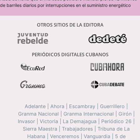
de barriles diarios por interrupciones en el suministro energético
OTROS SITIOS DE LA EDITORA
PERIÓDICOS DIGITALES CUBANOS
Adelante
|
Ahora
|
Escambray
|
Guerrillero
|
Granma Nacional
|
Granma Internacional
|
Girón
|
Invasor
|
Victoria
|
La Demajagua
|
Periódico 26
|
Sierra Maestra
|
Trabajadores
|
Tribuna de La
Habana
|
Venceremos
|
Vanguardia
|
5 de