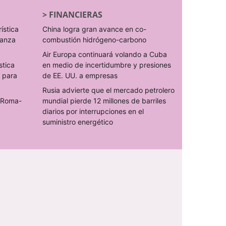
>
FINANCIERAS
rística
China logra gran avance en co-
ranza
combustión hidrógeno-carbono
Air Europa continuará volando a Cuba
stica
en medio de incertidumbre y presiones
s para
de EE. UU. a empresas
Rusia advierte que el mercado petrolero
o Roma-
mundial pierde 12 millones de barriles
diarios por interrupciones en el
suministro energético