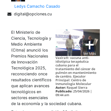
Ledys Camacho Casado
digital@opciones.cu
El Ministerio de
Ciencia, Tecnología y
Medio Ambiente
(Citma) anunció los
Ver Más
Premios Nacionales
Vaxira®: vacuna anti-
idiotípica terapéutica
de Innovación
cubana para el
Tecnológica 2025,
tratamiento del cáncer de
pulmón en mantenimiento
reconociendo once
de cambio. Ejecutor
resultados científicos
Principal: Centro de
Inmunología Molecular
que aplican avances
Autor:
Raquel Sierra
Publicado:
25/04/2026 |
tecnológicos en
09:44 am
sectores esenciales
de la economía y la sociedad cubana.