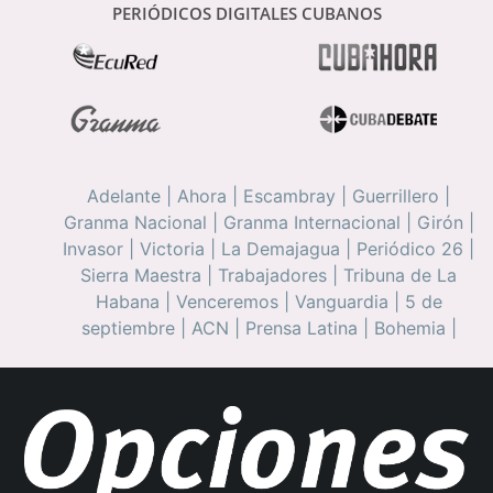
PERIÓDICOS DIGITALES CUBANOS
Adelante
|
Ahora
|
Escambray
|
Guerrillero
|
Granma Nacional
|
Granma Internacional
|
Girón
|
Invasor
|
Victoria
|
La Demajagua
|
Periódico 26
|
Sierra Maestra
|
Trabajadores
|
Tribuna de La
Habana
|
Venceremos
|
Vanguardia
|
5 de
septiembre
|
ACN
|
Prensa Latina
|
Bohemia
|