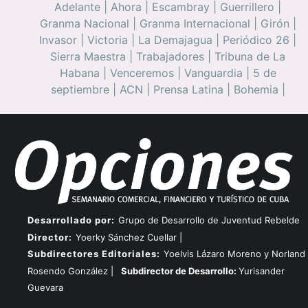
Adelante
|
Ahora
|
Escambray
|
Guerrillero
|
Granma Nacional
|
Granma Internacional
|
Girón
|
Invasor
|
Victoria
|
La Demajagua
|
Periódico 26
|
Sierra Maestra
|
Trabajadores
|
Tribuna de La
Habana
|
Venceremos
|
Vanguardia
|
5 de
septiembre
|
ACN
|
Prensa Latina
|
Bohemia
|
Desarrollado por:
Grupo de Desarrollo de Juventud Rebelde
Director:
Yoerky Sánchez Cuellar |
Subdirectores Editoriales:
Yoelvis Lázaro Moreno y Norland
Rosendo González |
Subdirector de Desarrollo:
Yurisander
Guevara