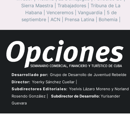
Sierra Maestra
|
Trabajadores
|
Tribuna de La
Habana
|
Venceremos
|
Vanguardia
|
5 de
septiembre
|
ACN
|
Prensa Latina
|
Bohemia
|
Desarrollado por:
Grupo de Desarrollo de Juventud Rebelde
Director:
Yoerky Sánchez Cuellar |
Subdirectores Editoriales:
Yoelvis Lázaro Moreno y Norland
Rosendo González |
Subdirector de Desarrollo:
Yurisander
Guevara