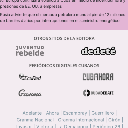
Air Europa continuará volando a Cuba en medio de incertidumbre y
presiones de EE. UU. a empresas
Rusia advierte que el mercado petrolero mundial pierde 12 millones
de barriles diarios por interrupciones en el suministro energético
OTROS SITIOS DE LA EDITORA
PERIÓDICOS DIGITALES CUBANOS
Adelante
|
Ahora
|
Escambray
|
Guerrillero
|
Granma Nacional
|
Granma Internacional
|
Girón
|
Invasor
|
Victoria
|
La Demajagua
|
Periódico 26
|