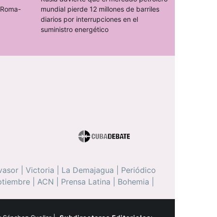
o Roma-
mundial pierde 12 millones de barriles
diarios por interrupciones en el
suministro energético
vasor
|
Victoria
|
La Demajagua
|
Periódico
ptiembre
|
ACN
|
Prensa Latina
|
Bohemia
|