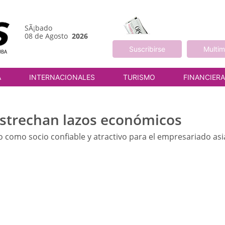
SÃ¡bado
08 de Agosto
2026
Suscribirse
Multim
A
INTERNACIONALES
TURISMO
FINANCIER
estrechan lazos económicos
go como socio confiable y atractivo para el empresariado asi
M