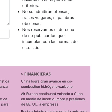
criterios.
No se admitirán ofensas,
frases vulgares, ni palabras
obscenas.
Nos reservamos el derecho
de no publicar los que
incumplan con las normas de
este sitio.
>
FINANCIERAS
rística
China logra gran avance en co-
ranza
combustión hidrógeno-carbono
Air Europa continuará volando a Cuba
stica
en medio de incertidumbre y presiones
s para
de EE. UU. a empresas
Rusia advierte que el mercado petrolero