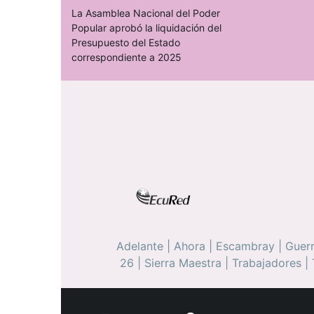
La Asamblea Nacional del Poder
Popular aprobó la liquidación del
Presupuesto del Estado
correspondiente a 2025
Adelante
|
Ahora
|
Escambray
|
Guerr
26
|
Sierra Maestra
|
Trabajadores
|