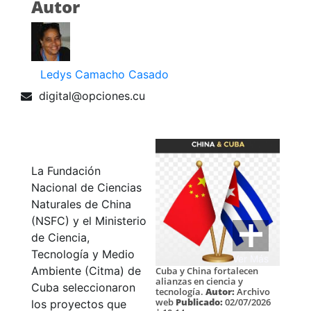
Autor
Ledys Camacho Casado
digital@opciones.cu
La Fundación
Nacional de Ciencias
Naturales de China
(NSFC) y el Ministerio
de Ciencia,
Tecnología y Medio
Ver Más
Ambiente (Citma) de
Cuba y China fortalecen
alianzas en ciencia y
Cuba seleccionaron
tecnología.
Autor:
Archivo
web
Publicado:
02/07/2026
los proyectos que