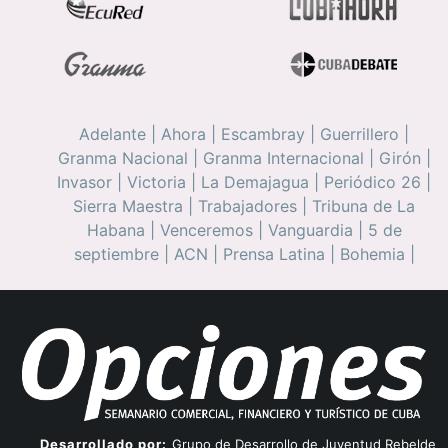
Adelante
|
Ahora
|
Escambray
|
Guerrillero
|
Granma Nacional
|
Granma Internacional
|
Girón
|
Invasor
|
Victoria
|
La Demajagua
|
Periódico 26
|
Sierra Maestra
|
Trabajadores
|
Tribuna de La
Habana
|
Venceremos
|
Vanguardia
|
5 de
septiembre
|
ACN
|
Prensa Latina
|
Bohemia
|
Desarrollado por:
Grupo de Desarrollo de Juventud Rebelde