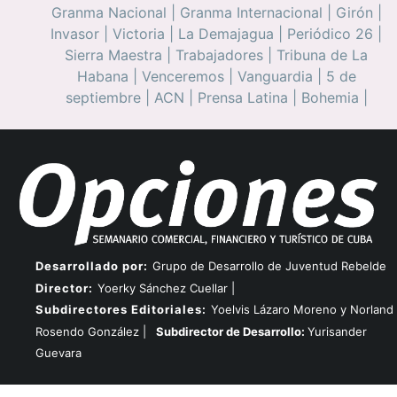
Granma Nacional
|
Granma Internacional
|
Girón
|
Invasor
|
Victoria
|
La Demajagua
|
Periódico 26
|
Sierra Maestra
|
Trabajadores
|
Tribuna de La
Habana
|
Venceremos
|
Vanguardia
|
5 de
septiembre
|
ACN
|
Prensa Latina
|
Bohemia
|
Desarrollado por:
Grupo de Desarrollo de Juventud Rebelde
Director:
Yoerky Sánchez Cuellar |
Subdirectores Editoriales:
Yoelvis Lázaro Moreno y Norland
Rosendo González |
Subdirector de Desarrollo:
Yurisander
Guevara