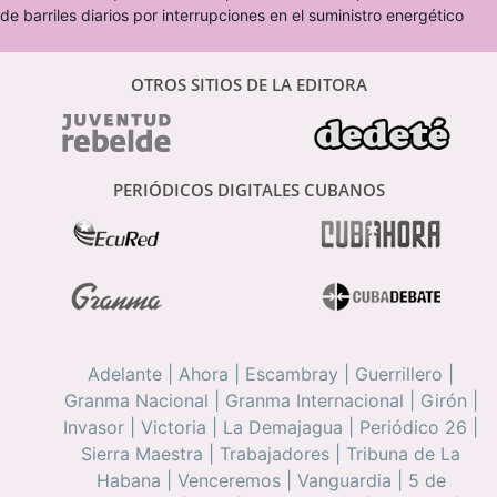
de barriles diarios por interrupciones en el suministro energético
OTROS SITIOS DE LA EDITORA
PERIÓDICOS DIGITALES CUBANOS
Adelante
|
Ahora
|
Escambray
|
Guerrillero
|
Granma Nacional
|
Granma Internacional
|
Girón
|
Invasor
|
Victoria
|
La Demajagua
|
Periódico 26
|
Sierra Maestra
|
Trabajadores
|
Tribuna de La
Habana
|
Venceremos
|
Vanguardia
|
5 de