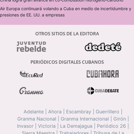
Air Europa continuará volando a Cuba en medio de incertidumbre y
presiones de EE. UU. a empresas
OTROS SITIOS DE LA EDITORA
PERIÓDICOS DIGITALES CUBANOS
Adelante
|
Ahora
|
Escambray
|
Guerrillero
|
Granma Nacional
|
Granma Internacional
|
Girón
|
Invasor
|
Victoria
|
La Demajagua
|
Periódico 26
|
Sierra Maestra
|
Trabajadores
|
Tribuna de La