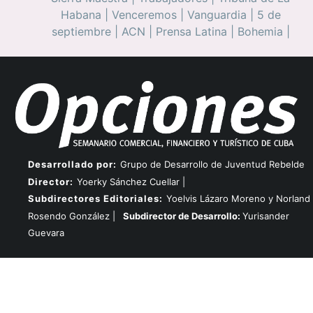
Habana
|
Venceremos
|
Vanguardia
|
5 de
septiembre
|
ACN
|
Prensa Latina
|
Bohemia
|
Desarrollado por:
Grupo de Desarrollo de Juventud Rebelde
Director:
Yoerky Sánchez Cuellar |
Subdirectores Editoriales:
Yoelvis Lázaro Moreno y Norland
Rosendo González |
Subdirector de Desarrollo:
Yurisander
Guevara