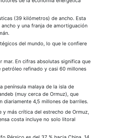
 motores de la economía energética
uticas (39 kilómetros) de ancho. Esta
e ancho y una franja de amortiguación
mán.
tégicos del mundo, lo que le confiere
 mar. En cifras absolutas significa que
 petróleo refinado y casi 60 millones
a península malaya de la isla de
 Mandeb (muy cerca de Ormuz), que
 diariamente 4,5 millones de barriles.
te y más crítica del estrecho de Ormuz,
nsa costa incluye no solo litoral
lfo Pérsico es del 37 % hacia China, 14