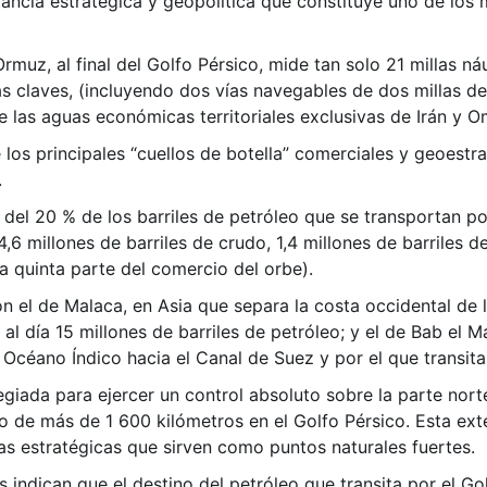
tancia estratégica y geopolítica que constituye uno de los
muz, al final del Golfo Pérsico, mide tan solo 21 millas ná
as claves, (incluyendo dos vías navegables de dos millas d
 las aguas económicas territoriales exclusivas de Irán y O
los principales “cuellos de botella” comerciales y geoestra
.
del 20 % de los barriles de petróleo que se transportan por
 millones de barriles de crudo, 1,4 millones de barriles de
a quinta parte del comercio del orbe).
 el de Malaca, en Asia que separa la costa occidental de l
al día 15 millones de barriles de petróleo; y el de Bab el
 Océano Índico hacia el Canal de Suez y por el que transitan
legiada para ejercer un control absoluto sobre la parte nor
o de más de 1 600 kilómetros en el Golfo Pérsico. Esta exte
as estratégicas que sirven como puntos naturales fuertes.
 indican que el destino del petróleo que transita por el Go