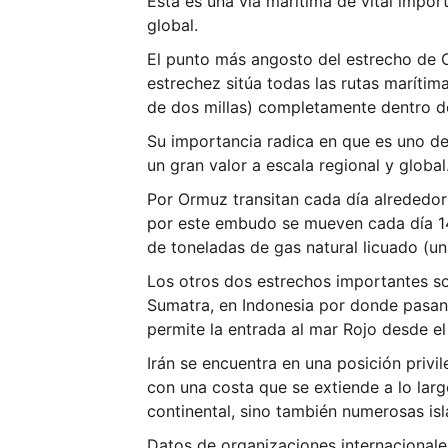
Esta es una vía marítima de vital impor
global.
El punto más angosto del estrecho de Or
estrechez sitúa todas las rutas marítim
de dos millas) completamente dentro de
Su importancia radica en que es uno de 
un gran valor a escala regional y global
Por Ormuz transitan cada día alrededor 
por este embudo se mueven cada día 14,6
de toneladas de gas natural licuado (un
Los otros dos estrechos importantes son
Sumatra, en Indonesia por donde pasan 
permite la entrada al mar Rojo desde el
Irán se encuentra en una posición privi
con una costa que se extiende a lo larg
continental, sino también numerosas isl
Datos de organizaciones internacionales