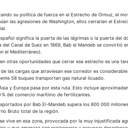
ando su política de fuerza en el Estrecho de Ormuz, el m
úan las agresiones de Washington, ellos cerrarían el Estre
al.
pañol significa la puerta de las lágrimas o la puerta del do
a del Canal de Suez en 1869, Bab el Mandeb se convirtió 
en el Mediterráneo).
n otras oportunidades que cerrar ese estrecho es una tarea
de las cargas que atraviesan ese corredor es considerable
lmente 58 buques transportan gas natural licuado.
Asia y Europa pasa por esta ruta. Esto incluye aproximada
0 % del comercio marítimo de fertilizantes.
ansportados por Bab El-Mandeb supera los 800 000 millones 
o Bruto total de la región.
 se vive en esa zona, provocada por la muy injustificada ag
rero y que amenaza con prolongarse y provocar desastrosa