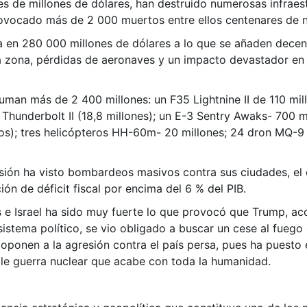
es de millones de dólares, han destruido numerosas infraes
provocado más de 2 000 muertos entre ellos centenares de n
a en 280 000 millones de dólares a lo que se añaden decen
la zona, pérdidas de aeronaves y un impacto devastador en 
uman más de 2 400 millones: un F35 Lightnine II de 110 mil
 Thunderbolt II (18,8 millones); un E-3 Sentry Awaks- 700 
os); tres helicópteros HH-60m- 20 millones; 24 dron MQ-9
asión ha visto bombardeos masivos contra sus ciudades, el 
ón de déficit fiscal por encima del 6 % del PIB.
s e Israel ha sido muy fuerte lo que provocó que Trump, a
 sistema político, se vio obligado a buscar un cese al fueg
onen a la agresión contra el país persa, pues ha puesto en
le guerra nuclear que acabe con toda la humanidad.