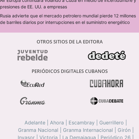
Air Europa continuará volando a Cuba en medio de incertidumbre y
presiones de EE. UU. a empresas
Rusia advierte que el mercado petrolero mundial pierde 12 millones
de barriles diarios por interrupciones en el suministro energético
OTROS SITIOS DE LA EDITORA
PERIÓDICOS DIGITALES CUBANOS
Adelante
|
Ahora
|
Escambray
|
Guerrillero
|
Granma Nacional
|
Granma Internacional
|
Girón
|
Invasor
|
Victoria
|
La Demajagua
|
Periódico 26
|