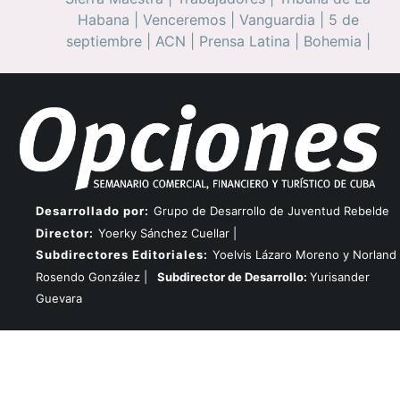
Habana
|
Venceremos
|
Vanguardia
|
5 de
septiembre
|
ACN
|
Prensa Latina
|
Bohemia
|
Desarrollado por:
Grupo de Desarrollo de Juventud Rebelde
Director:
Yoerky Sánchez Cuellar |
Subdirectores Editoriales:
Yoelvis Lázaro Moreno y Norland
Rosendo González |
Subdirector de Desarrollo:
Yurisander
Guevara