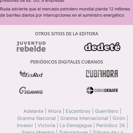
presiones de EE. UU. a empresas
Rusia advierte que el mercado petrolero mundial pierde 12 millones
de barriles diarios por interrupciones en el suministro energético
OTROS SITIOS DE LA EDITORA
PERIÓDICOS DIGITALES CUBANOS
Adelante
|
Ahora
|
Escambray
|
Guerrillero
|
Granma Nacional
|
Granma Internacional
|
Girón
|
Invasor
|
Victoria
|
La Demajagua
|
Periódico 26
|
Sierra Maestra
|
Trabajadores
|
Tribuna de La