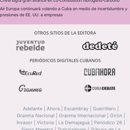
China logra gran avance en co-combustión hidrógeno-carbono
Air Europa continuará volando a Cuba en medio de incertidumbre y
presiones de EE. UU. a empresas
OTROS SITIOS DE LA EDITORA
PERIÓDICOS DIGITALES CUBANOS
Adelante
|
Ahora
|
Escambray
|
Guerrillero
|
Granma Nacional
|
Granma Internacional
|
Girón
|
Invasor
|
Victoria
|
La Demajagua
|
Periódico 26
|
Sierra Maestra
|
Trabajadores
|
Tribuna de La