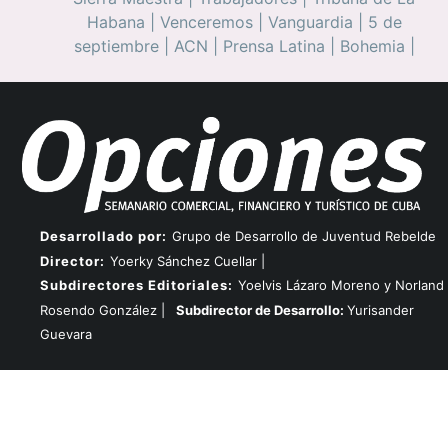
Habana
|
Venceremos
|
Vanguardia
|
5 de
septiembre
|
ACN
|
Prensa Latina
|
Bohemia
|
Desarrollado por:
Grupo de Desarrollo de Juventud Rebelde
Director:
Yoerky Sánchez Cuellar |
Subdirectores Editoriales:
Yoelvis Lázaro Moreno y Norland
Rosendo González |
Subdirector de Desarrollo:
Yurisander
Guevara