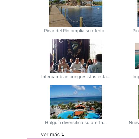
Pinar del Río amplía su oferta...
Pin
Intercambian congresistas esta...
Imp
Holguín diversifica su oferta...
Nuev
ver más