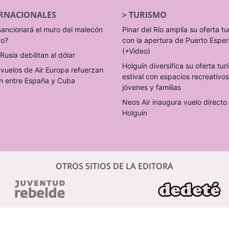
RNACIONALES
>
TURISMO
sancionará el muro del malecón
Pinar del Río amplía su oferta tu
ro?
con la apertura de Puerto Espe
(+Video)
Rusia debilitan al dólar
Holguín diversifica su oferta turí
vuelos de Air Europa refuerzan
estival con espacios recreativo
n entre España y Cuba
jóvenes y familias
Neos Air inaugura vuelo direct
Holguín
OTROS SITIOS DE LA EDITORA
PERIÓDICOS DIGITALES CUBANOS