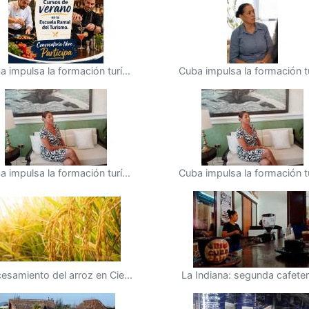
a impulsa la formación turí...
Cuba impulsa la formación tur
a impulsa la formación turí...
Cuba impulsa la formación tur
esamiento del arroz en Cie...
La Indiana: segunda cafeterí