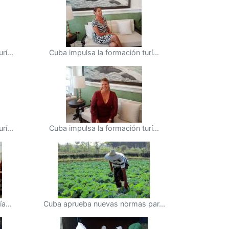
í...
Cuba impulsa la formación turí...
í...
Cuba impulsa la formación turí...
a...
Cuba aprueba nuevas normas par...