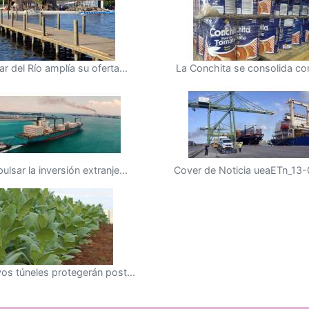
ar del Río amplía su oferta...
La Conchita se consolida co
ulsar la inversión extranje...
Cover de Noticia ueaETn_13-0
os túneles protegerán post...