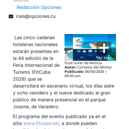
Redacción Opciones
irais@opciones.cu
Las cinco cadenas
hoteleras nacionales
estarán presentes en
la 44 edición de la
Ver Más
Foot cover de Noticia
Feria Internacional de
Autor:
Cortesía del Mintur
Publicado:
06/05/2026 |
Turismo (FitCuba
09:03 am
2026) que se
desarrollará en escenario virtual, los días siete
y ocho venidero y el nueve dedicado al gran
público de manera presencial en el parque
Josone, de Varadero.
El programa del evento publicado ya en el
sitio
www.fitcuba.net
, a donde pueden