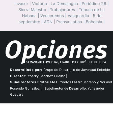
Invasor
|
Victoria
|
La Demajagua
|
Periódico 26
|
Sierra Maestra
|
Trabajadores
|
Tribuna de La
Habana
|
Venceremos
|
Vanguardia
|
5 de
septiembre
|
ACN
|
Prensa Latina
|
Bohemia
|
Desarrollado por:
Grupo de Desarrollo de Juventud Rebelde
Director:
Yoerky Sánchez Cuellar |
Subdirectores Editoriales:
Yoelvis Lázaro Moreno y Norland
Rosendo González |
Subdirector de Desarrollo:
Yurisander
Guevara