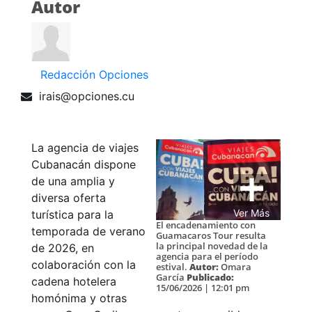
Autor
Redacción Opciones
irais@opciones.cu
La agencia de viajes
Cubanacán dispone
de una amplia y
diversa oferta
Ver Más
turística para la
El encadenamiento con
temporada de verano
Guamacaros Tour resulta
la principal novedad de la
de 2026, en
agencia para el período
colaboración con la
estival.
Autor:
Omara
García
Publicado:
cadena hotelera
15/06/2026 | 12:01 pm
homónima y otras