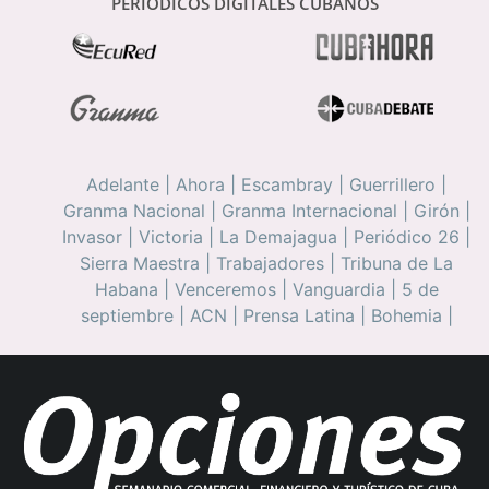
PERIÓDICOS DIGITALES CUBANOS
Adelante
|
Ahora
|
Escambray
|
Guerrillero
|
Granma Nacional
|
Granma Internacional
|
Girón
|
Invasor
|
Victoria
|
La Demajagua
|
Periódico 26
|
Sierra Maestra
|
Trabajadores
|
Tribuna de La
Habana
|
Venceremos
|
Vanguardia
|
5 de
septiembre
|
ACN
|
Prensa Latina
|
Bohemia
|