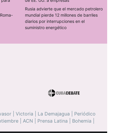
s para
de EE. UU. a empresas
Rusia advierte que el mercado petrolero
o Roma-
mundial pierde 12 millones de barriles
diarios por interrupciones en el
suministro energético
vasor
|
Victoria
|
La Demajagua
|
Periódico
ptiembre
|
ACN
|
Prensa Latina
|
Bohemia
|