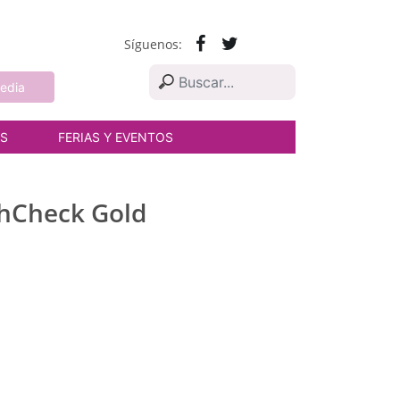
Síguenos:
edia
AS
FERIAS Y EVENTOS
rthCheck Gold