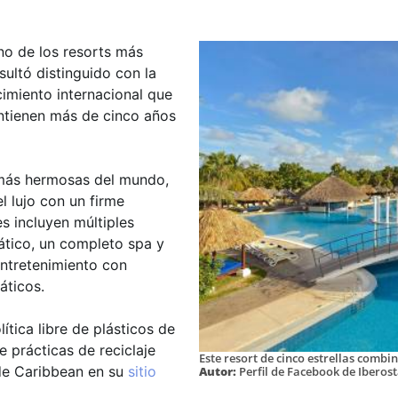
uno de los resorts más
ultó distinguido con la
imiento internacional que
ntienen más de cinco años
 más hermosas del mundo,
l lujo con un firme
s incluyen múltiples
uático, un completo spa y
entretenimiento con
áticos.
ítica libre de plásticos de
 prácticas de reciclaje
Este resort de cinco estrellas combi
ade Caribbean en su
sitio
Autor:
Perfil de Facebook de Iberos