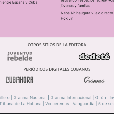
estival con espacios recreativo
n entre España y Cuba
jóvenes y familias
Neos Air inaugura vuelo direct
Holguín
OTROS SITIOS DE LA EDITORA
PERIÓDICOS DIGITALES CUBANOS
illero
|
Granma Nacional
|
Granma Internacional
|
Girón
|
In
Tribuna de La Habana
|
Venceremos
|
Vanguardia
|
5 de se