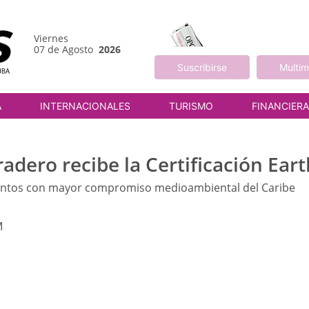
Viernes
07 de Agosto
2026
Suscribirse
Multim
A
INTERNACIONALES
TURISMO
FINANCIER
radero recibe la Certificación Ea
amientos con mayor compromiso medioambiental del Caribe
M