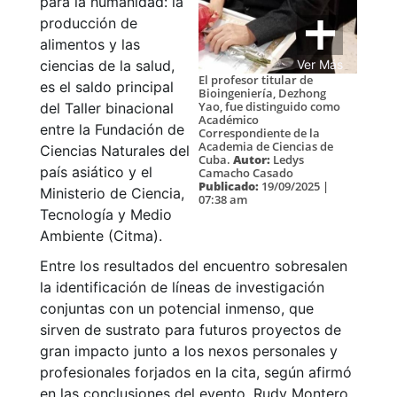
para la humanidad: la
producción de
alimentos y las
Ver Más
ciencias de la salud,
El profesor titular de
es el saldo principal
Bioingeniería, Dezhong
Yao, fue distinguido como
del Taller binacional
Académico
entre la Fundación de
Correspondiente de la
Academia de Ciencias de
Ciencias Naturales del
Cuba.
Autor:
Ledys
país asiático y el
Camacho Casado
Publicado:
19/09/2025 |
Ministerio de Ciencia,
07:38 am
Tecnología y Medio
Ambiente (Citma).
Entre los resultados del encuentro sobresalen
la identificación de líneas de investigación
conjuntas con un potencial inmenso, que
sirven de sustrato para futuros proyectos de
gran impacto junto a los nexos personales y
profesionales forjados en la cita, según afirmó
en las conclusiones del evento, Rudy Montero