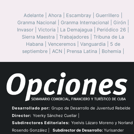
Adelante
|
Ahora
|
Escambray
|
Guerrillero
|
Granma Nacional
|
Granma Internacional
|
Girón
|
Invasor
|
Victoria
|
La Demajagua
|
Periódico 26
|
Sierra Maestra
|
Trabajadores
|
Tribuna de La
Habana
|
Venceremos
|
Vanguardia
|
5 de
septiembre
|
ACN
|
Prensa Latina
|
Bohemia
|
Desarrollado por:
Grupo de Desarrollo de Juventud Rebelde
Director:
Yoerky Sánchez Cuellar |
Subdirectores Editoriales:
Yoelvis Lázaro Moreno y Norland
Rosendo González |
Subdirector de Desarrollo:
Yurisander