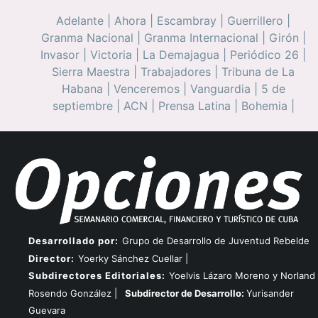
Adelante
|
Ahora
|
Escambray
|
Guerrillero
|
Granma Nacional
|
Granma Internacional
|
Girón
|
Invasor
|
Victoria
|
La Demajagua
|
Periódico 26
|
Sierra Maestra
|
Trabajadores
|
Tribuna de La
Habana
|
Venceremos
|
Vanguardia
|
5 de
septiembre
|
ACN
|
Prensa Latina
|
Bohemia
|
Desarrollado por:
Grupo de Desarrollo de Juventud Rebelde
Director:
Yoerky Sánchez Cuellar |
Subdirectores Editoriales:
Yoelvis Lázaro Moreno y Norland
Rosendo González |
Subdirector de Desarrollo:
Yurisander
Guevara