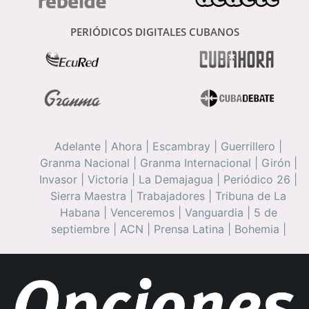
PERIÓDICOS DIGITALES CUBANOS
Adelante
|
Ahora
|
Escambray
|
Guerrillero
|
Granma Nacional
|
Granma Internacional
|
Girón
|
Invasor
|
Victoria
|
La Demajagua
|
Periódico 26
|
Sierra Maestra
|
Trabajadores
|
Tribuna de La
Habana
|
Venceremos
|
Vanguardia
|
5 de
septiembre
|
ACN
|
Prensa Latina
|
Bohemia
|