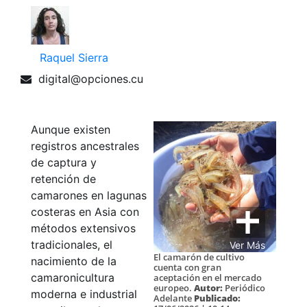
Raquel Sierra
digital@opciones.cu
Aunque existen
registros ancestrales
de captura y
retención de
camarones en lagunas
costeras en Asia con
métodos extensivos
tradicionales, el
Ver Más
El camarón de cultivo
nacimiento de la
cuenta con gran
camaronicultura
aceptación en el mercado
europeo.
Autor:
Periódico
moderna e industrial
Adelante
Publicado: