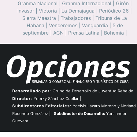
Granma Nacional
|
Granma Internacional
|
Girón
|
Invasor
|
Victoria
|
La Demajagua
|
Periódico 26
|
Sierra Maestra
|
Trabajadores
|
Tribuna de La
Habana
|
Venceremos
|
Vanguardia
|
5 de
septiembre
|
ACN
|
Prensa Latina
|
Bohemia
|
Desarrollado por:
Grupo de Desarrollo de Juventud Rebelde
Director:
Yoerky Sánchez Cuellar |
Subdirectores Editoriales:
Yoelvis Lázaro Moreno y Norland
Rosendo González |
Subdirector de Desarrollo:
Yurisander
Guevara