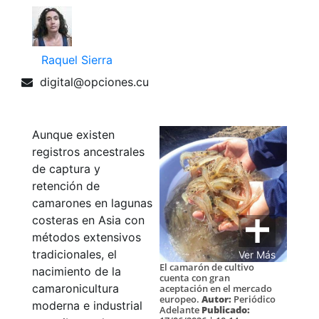
Raquel Sierra
digital@opciones.cu
Aunque existen
registros ancestrales
de captura y
retención de
camarones en lagunas
costeras en Asia con
métodos extensivos
tradicionales, el
Ver Más
El camarón de cultivo
nacimiento de la
cuenta con gran
camaronicultura
aceptación en el mercado
europeo.
Autor:
Periódico
moderna e industrial
Adelante
Publicado: