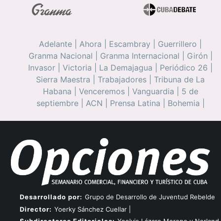
Adelante
|
Ahora
|
Escambray
|
Guerrillero
|
Granma Nacional
|
Granma Internacional
|
Girón
|
Invasor
|
Victoria
|
La Demajagua
|
Periódico 26
|
Sierra Maestra
|
Trabajadores
|
Tribuna de La
Habana
|
Venceremos
|
Vanguardia
|
5 de
septiembre
|
ACN
|
Prensa Latina
|
Bohemia
|
Desarrollado por:
Grupo de Desarrollo de Juventud Rebelde
Director:
Yoerky Sánchez Cuellar |