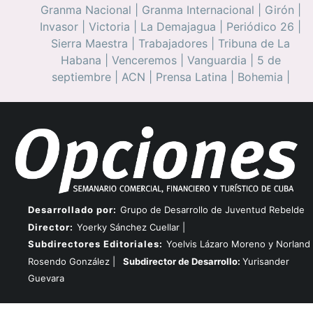
Granma Nacional
|
Granma Internacional
|
Girón
|
Invasor
|
Victoria
|
La Demajagua
|
Periódico 26
|
Sierra Maestra
|
Trabajadores
|
Tribuna de La
Habana
|
Venceremos
|
Vanguardia
|
5 de
septiembre
|
ACN
|
Prensa Latina
|
Bohemia
|
Desarrollado por:
Grupo de Desarrollo de Juventud Rebelde
Director:
Yoerky Sánchez Cuellar |
Subdirectores Editoriales:
Yoelvis Lázaro Moreno y Norland
Rosendo González |
Subdirector de Desarrollo:
Yurisander
Guevara