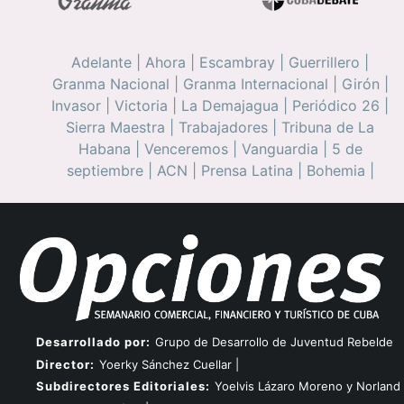
Adelante
|
Ahora
|
Escambray
|
Guerrillero
|
Granma Nacional
|
Granma Internacional
|
Girón
|
Invasor
|
Victoria
|
La Demajagua
|
Periódico 26
|
Sierra Maestra
|
Trabajadores
|
Tribuna de La
Habana
|
Venceremos
|
Vanguardia
|
5 de
septiembre
|
ACN
|
Prensa Latina
|
Bohemia
|
Desarrollado por:
Grupo de Desarrollo de Juventud Rebelde
Director:
Yoerky Sánchez Cuellar |
Subdirectores Editoriales:
Yoelvis Lázaro Moreno y Norland