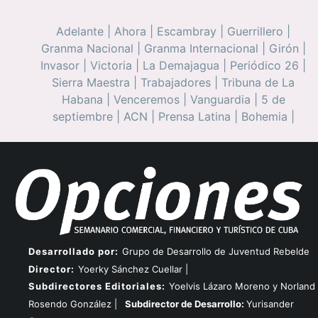
Adelante
|
Ahora
|
Escambray
|
Guerrillero
|
Granma Nacional
|
Granma Internacional
|
Girón
|
Invasor
|
Victoria
|
La Demajagua
|
Periódico 26
|
Sierra Maestra
|
Trabajadores
|
Tribuna de La
Habana
|
Venceremos
|
Vanguardia
|
5 de
septiembre
|
ACN
|
Prensa Latina
|
Bohemia
|
Desarrollado por:
Grupo de Desarrollo de Juventud Rebelde
Director:
Yoerky Sánchez Cuellar |
Subdirectores Editoriales:
Yoelvis Lázaro Moreno y Norland
Rosendo González |
Subdirector de Desarrollo:
Yurisander