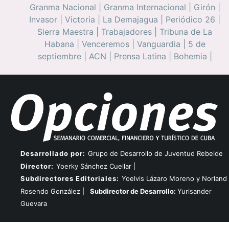
Granma Nacional
|
Granma Internacional
|
Girón
|
Invasor
|
Victoria
|
La Demajagua
|
Periódico 26
|
Sierra Maestra
|
Trabajadores
|
Tribuna de La
Habana
|
Venceremos
|
Vanguardia
|
5 de
septiembre
|
ACN
|
Prensa Latina
|
Bohemia
|
Desarrollado por:
Grupo de Desarrollo de Juventud Rebelde
Director:
Yoerky Sánchez Cuellar |
Subdirectores Editoriales:
Yoelvis Lázaro Moreno y Norland
Rosendo González |
Subdirector de Desarrollo:
Yurisander
Guevara