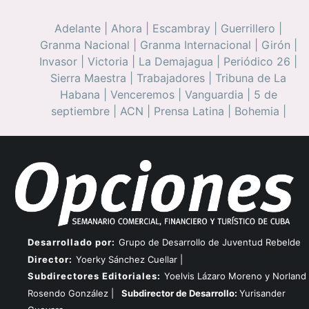
Adelante
|
Ahora
|
Escambray
|
Guerrillero
|
Granma Nacional
|
Granma Internacional
|
Girón
|
Invasor
|
Victoria
|
La Demajagua
|
Periódico 26
|
Sierra Maestra
|
Trabajadores
|
Tribuna de La
Habana
|
Venceremos
|
Vanguardia
|
5 de
septiembre
|
ACN
|
Prensa Latina
|
Bohemia
|
Desarrollado por:
Grupo de Desarrollo de Juventud Rebelde
Director:
Yoerky Sánchez Cuellar |
Subdirectores Editoriales:
Yoelvis Lázaro Moreno y Norland
Rosendo González |
Subdirector de Desarrollo:
Yurisander